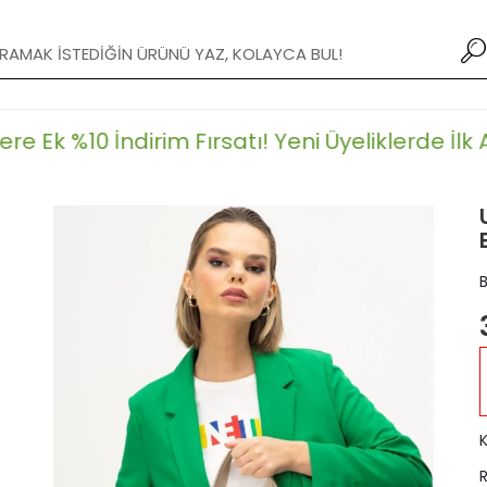
XXX TL ve Üzeri Alışverişlerde Kargo Bedava!
e Ek %10 İndirim Fırsatı!
Yeni Üyeliklerde İlk Al