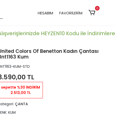
0
HESABIM
FAVORİLERİM
ışverişlerinizde HEYZEN10 Kodu ile İndirimlere Ek
United Colors Of Benetton Kadın Çantası
Bnt1163 Kum
BNT1163-KUM-STD
3.590,00 TL
sepette %30 İNDİRİM
2.513,00 TL
Kategori:
ÇANTA
RENK: KUM