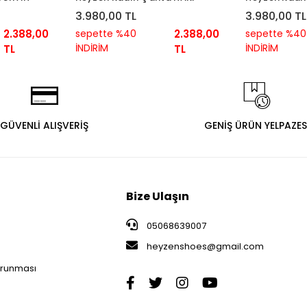
3.980,00 TL
3.980,00 TL
2.388,00
sepette %40
2.388,00
sepette %40
İNDİRİM
İNDİRİM
TL
TL
GÜVENLİ ALIŞVERİŞ
GENİŞ ÜRÜN YELPAZES
Bize Ulaşın
05068639007
heyzenshoes@gmail.com
i
Korunması