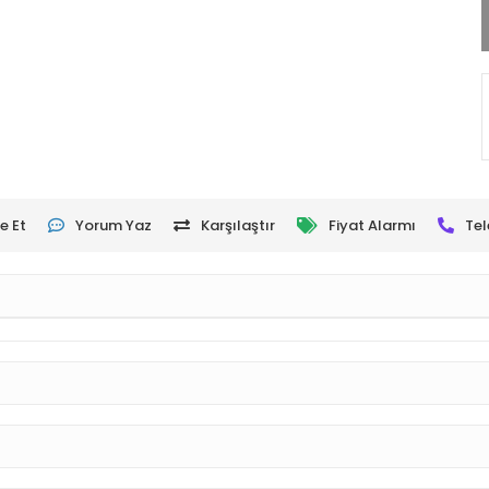
e Et
Yorum Yaz
Karşılaştır
Fiyat Alarmı
Tel