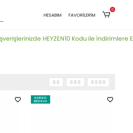
0
HESABIM
FAVORİLERİM
rişlerinizde HEYZEN10 Kodu ile İndirimlere Ek %1
KARGO
BEDAVA