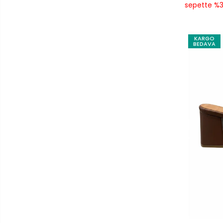
sepette %3
KARGO
BEDAVA