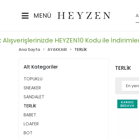
MENÜ
ışverişlerinizde HEYZEN10 Kodu ile İndirimlere Ek
Ana Sayfa
AYAKKABI
TERLİK
Alt Kategoriler
TERLİK
TOPUKLU
SNEAKER
SANDALET
KARGO
TERLİK
BEDAVA
BABET
LOAFER
BOT