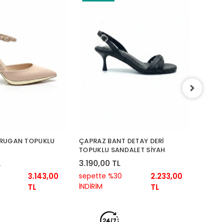
TAŞ G
3.99
sepet
 RUGAN TOPUKLU
ÇAPRAZ BANT DETAY DERİ
İNDİR
TOPUKLU SANDALET SİYAH
L
3.190,00 TL
3.143,00
sepette %30
2.233,00
İNDİRİM
TL
TL