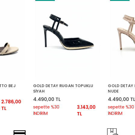
TTO BEJ
GOLD DETAY RUGAN TOPUKLU
GOLD DETAY
SİYAH
NUDE
4.490,00 TL
4.490,00 T
2.786,00
sepette %30
3.143,00
sepette %30
TL
İNDİRİM
İNDİRİM
TL