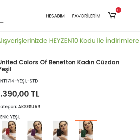
0
HESABIM
FAVORİLERİM
şverişlerinizde HEYZEN10 Kodu ile İndirimlere Ek
United Colors Of Benetton Kadın Cüzdan
Yeşil
BNT1714-YEŞİL-STD
1.390,00 TL
Kategori:
AKSESUAR
ENK: YEŞİL