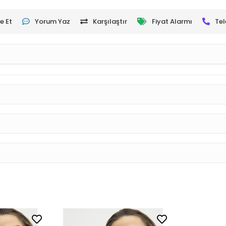
e Et
Yorum Yaz
Karşılaştır
Fiyat Alarmı
Tel