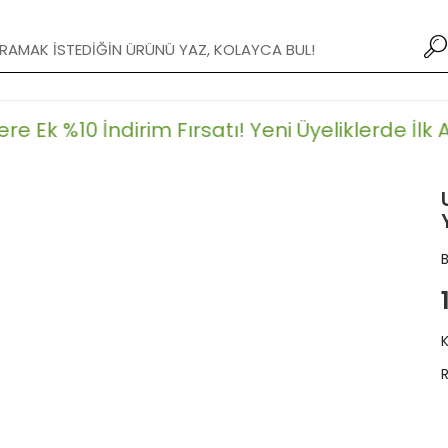
XXX TL ve Üzeri Alışverişlerde Kargo Bedava!
 Ek %10 İndirim Fırsatı!
Yeni Üyeliklerde İlk Alı
R