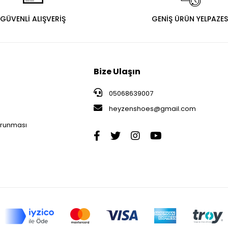
GÜVENLİ ALIŞVERİŞ
GENİŞ ÜRÜN YELPAZES
Bize Ulaşın
05068639007
heyzenshoes@gmail.com
i
Korunması