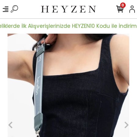
0
iklerde İlk Alışverişlerinizde HEYZEN10 Kodu ile İndiriml