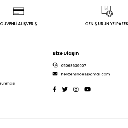
GÜVENLİ ALIŞVERİŞ
GENİŞ ÜRÜN YELPAZES
Bize Ulaşın
05068639007
heyzenshoes@gmail.com
i
Korunması