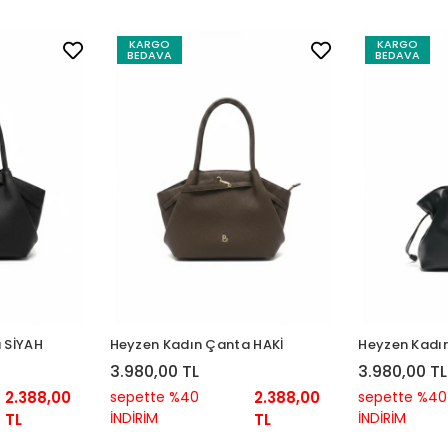
KARGO
KARGO
BEDAVA
BEDAVA
 SİYAH
Heyzen Kadın Çanta HAKİ
Heyzen Kadı
3.980,00 TL
3.980,00 TL
2.388,00
sepette %40
2.388,00
sepette %40
İNDİRİM
İNDİRİM
TL
TL