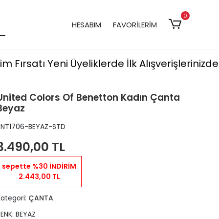
0
HESABIM
FAVORİLERİM
irim Fırsatı
Yeni Üyeliklerde İlk Alışverişlerin
United Colors Of Benetton Kadın Çanta
Beyaz
BNT1706-BEYAZ-STD
3.490,00 TL
sepette %30 İNDİRİM
2.443,00 TL
Kategori:
ÇANTA
RENK: BEYAZ