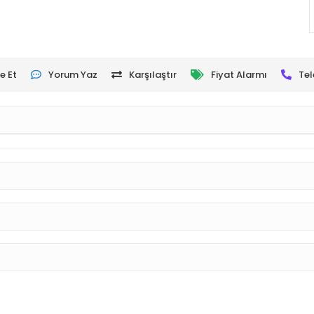
e Et
Yorum Yaz
Karşılaştır
Fiyat Alarmı
Tel