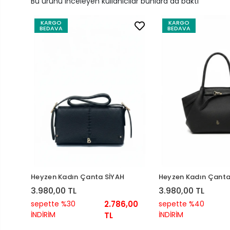
Bu ürünü inceleyen kullanıcılar bunlara da baktı
KARGO
KARGO
BEDAVA
BEDAVA
Heyzen Kadın Çanta SİYAH
Heyzen Kadın Çanta
3.980,00 TL
3.980,00 TL
sepette %30
2.786,00
sepette %40
İNDİRİM
İNDİRİM
TL