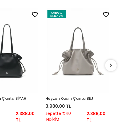
KARGO
KA
BEDAVA
BED
Heyze
3.98
sepe
n Çanta SİYAH
Heyzen Kadın Çanta BEJ
İNDİR
3.980,00 TL
2.388,00
sepette %40
2.388,00
İNDİRİM
TL
TL