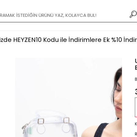
XXX TL ve Üzeri Alışverişlerde Kargo Bedava!
erinizde HEYZEN10 Kodu ile İndirimlere Ek %10 İnd