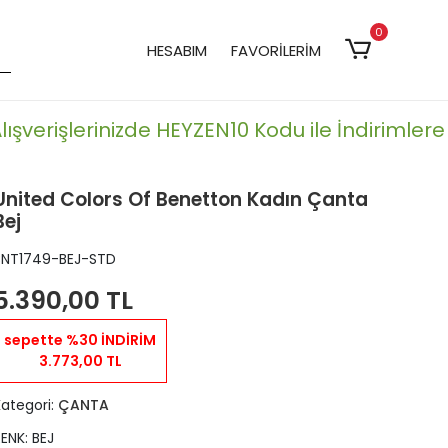
0
HESABIM
FAVORİLERİM
şverişlerinizde HEYZEN10 Kodu ile İndirimlere Ek
United Colors Of Benetton Kadın Çanta
Bej
BNT1749-BEJ-STD
5.390,00 TL
sepette %30 İNDİRİM
3.773,00 TL
Kategori:
ÇANTA
RENK: BEJ