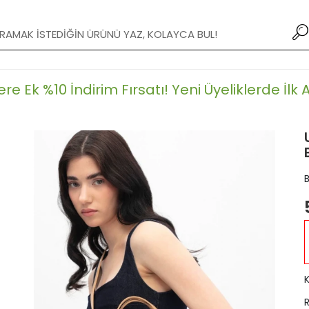
XXX TL ve Üzeri Alışverişlerde Kargo Bedava!
 Ek %10 İndirim Fırsatı!
Yeni Üyeliklerde İlk Alı