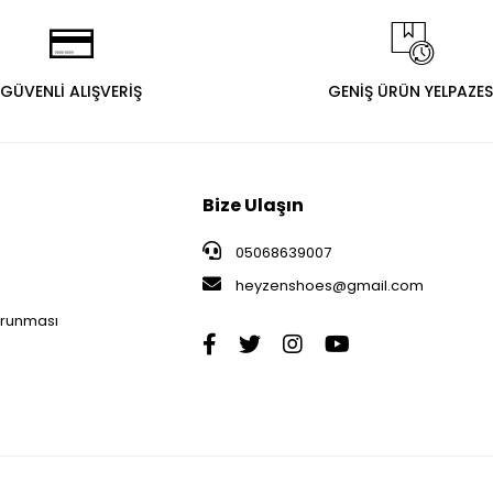
GÜVENLİ ALIŞVERİŞ
GENİŞ ÜRÜN YELPAZES
Bize Ulaşın
05068639007
heyzenshoes@gmail.com
i
Korunması