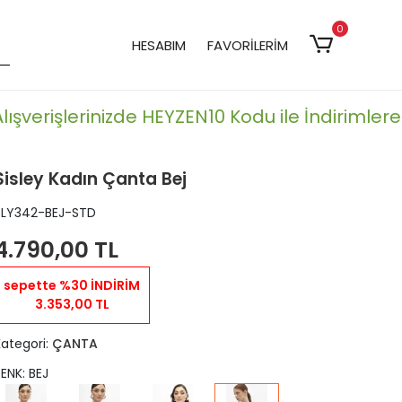
0
HESABIM
FAVORİLERİM
ışverişlerinizde HEYZEN10 Kodu ile İndirimlere Ek
Sisley Kadın Çanta Bej
SLY342-BEJ-STD
4.790,00 TL
sepette %30 İNDİRİM
3.353,00 TL
Kategori:
ÇANTA
RENK: BEJ