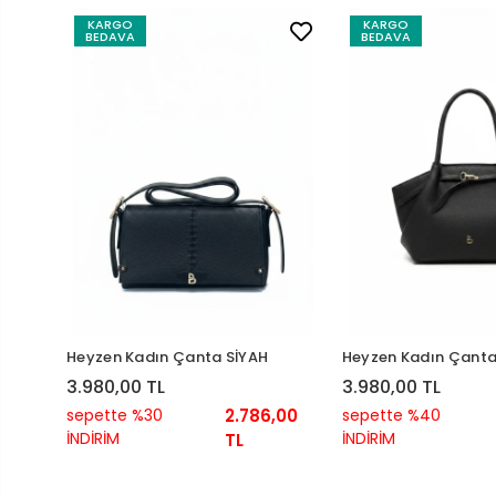
KARGO
KARGO
BEDAVA
BEDAVA
Heyzen Kadın Çanta SİYAH
Heyzen Kadın Çanta
3.980,00 TL
3.980,00 TL
sepette %30
2.786,00
sepette %40
İNDİRİM
İNDİRİM
TL