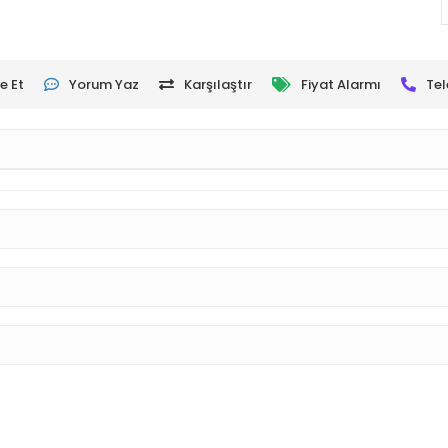
e Et
Yorum Yaz
Karşılaştır
Fiyat Alarmı
Tel