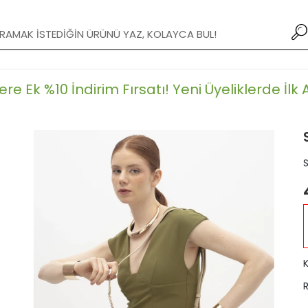
XXX TL ve Üzeri Alışverişlerde Kargo Bedava!
e Ek %10 İndirim Fırsatı!
Yeni Üyeliklerde İlk Al