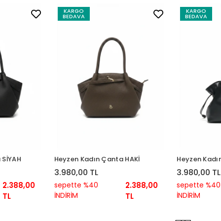
KARGO
KARGO
BEDAVA
BEDAVA
 SİYAH
Heyzen Kadın Çanta HAKİ
Heyzen Kadı
3.980,00 TL
3.980,00 TL
2.388,00
sepette %40
2.388,00
sepette %40
İNDİRİM
İNDİRİM
TL
TL