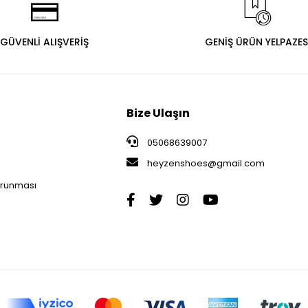
GÜVENLİ ALIŞVERİŞ
GENİŞ ÜRÜN YELPAZES
Bize Ulaşın
05068639007
heyzenshoes@gmail.com
i
Korunması