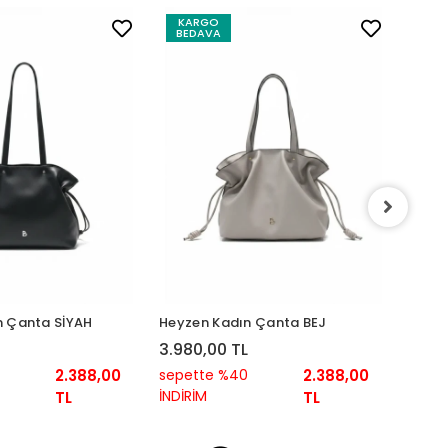
KARGO
KA
BEDAVA
BED
Heyze
3.98
sepe
n Çanta SİYAH
Heyzen Kadın Çanta BEJ
İNDİR
3.980,00 TL
2.388,00
sepette %40
2.388,00
İNDİRİM
TL
TL