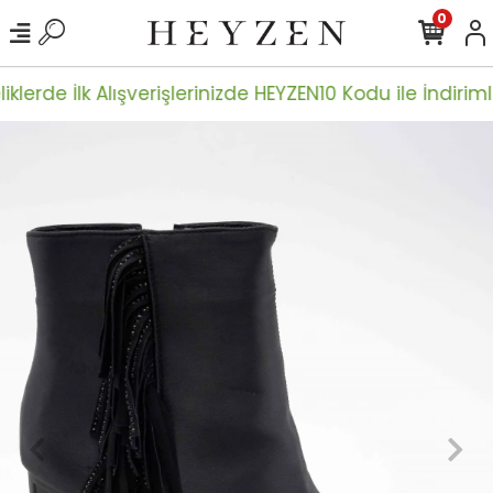
0
iklerde İlk Alışverişlerinizde HEYZEN10 Kodu ile İndirimle